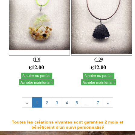
CL31
CL29
€12.00
€12.00
Ajouter au panier
Ajouter au panier
Acheter maintenant
Acheter maintenant
«
1
2
3
4
5
...
7
»
Toutes les créations vivantes sont garanties 2 mois et
bénéficient d'un suivi personnalisé