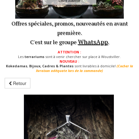
Offres spéciales, promos, nouveautés en avant
première.
WhatsApp
C'est sur le groupe
.
ATTENTION :
Les
terrariums
sont à venir chercher sur place à Woustviller.
NOUVEAU :
Kokedamas
,
Bijoux, Cadres & Plantes
sont livrables à domicile!
(Cocher la
livraison adéquate lors de la commande)
Retour