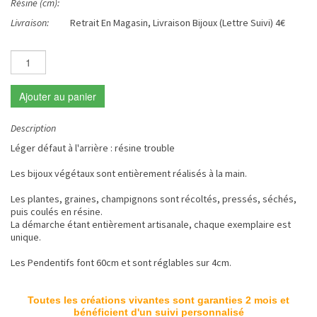
Résine (cm):
Livraison:
Retrait En Magasin, Livraison Bijoux (Lettre Suivi) 4€
Ajouter au panier
Description
Léger défaut à l'arrière : résine trouble
Les bijoux végétaux sont entièrement réalisés à la main.
Les plantes, graines, champignons sont récoltés, pressés, séchés,
puis coulés en résine.
La démarche étant entièrement artisanale, chaque exemplaire est
unique.
Les Pendentifs font 60cm et sont réglables sur 4cm.
Toutes les créations vivantes sont garanties 2 mois et
bénéficient d'un suivi personnalisé