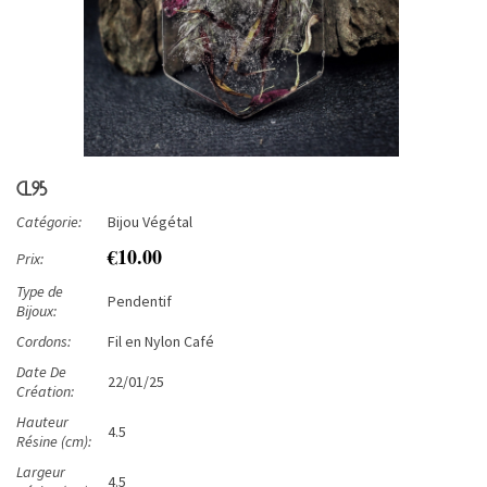
CL95
Catégorie:
Bijou Végétal
€10.00
Prix:
Type de
Pendentif
Bijoux:
Cordons:
Fil en Nylon Café
Date De
22/01/25
Création:
Hauteur
4.5
Résine (cm):
Largeur
4.5