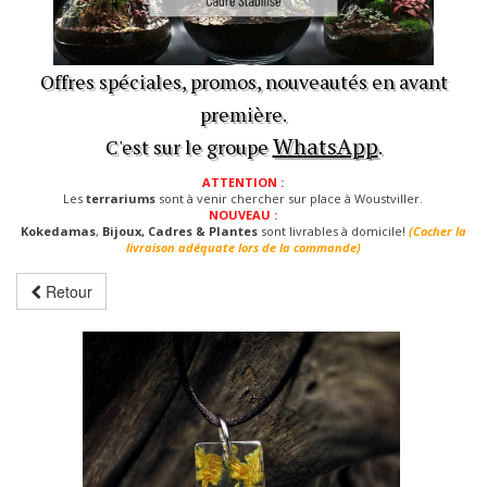
Offres spéciales, promos, nouveautés en avant
première.
WhatsApp
C'est sur le groupe
.
ATTENTION :
Les
terrariums
sont à venir chercher sur place à Woustviller.
NOUVEAU :
Kokedamas
,
Bijoux, Cadres & Plantes
sont livrables à domicile!
(Cocher la
livraison adéquate lors de la commande)
Retour