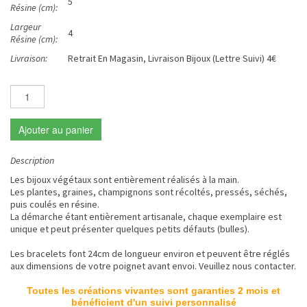
5
Résine (cm):
Largeur
4
Résine (cm):
Livraison:
Retrait En Magasin, Livraison Bijoux (Lettre Suivi) 4€
Ajouter au panier
Description
Les bijoux végétaux sont entièrement réalisés à la main.
Les plantes, graines, champignons sont récoltés, pressés, séchés,
puis coulés en résine.
La démarche étant entièrement artisanale, chaque exemplaire est
unique et peut présenter quelques petits défauts (bulles).
Les bracelets font 24cm de longueur environ et peuvent être réglés
aux dimensions de votre poignet avant envoi. Veuillez nous contacter.
Toutes les créations vivantes sont garanties 2 mois et
bénéficient d'un suivi personnalisé