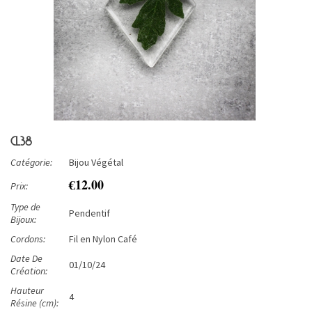
CL38
Catégorie:
Bijou Végétal
€12.00
Prix:
Type de
Pendentif
Bijoux:
Cordons:
Fil en Nylon Café
Date De
01/10/24
Création:
Hauteur
4
Résine (cm):