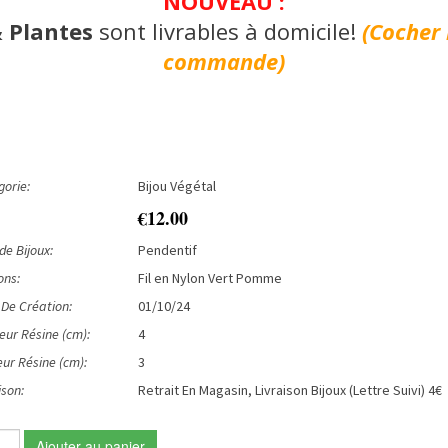
NOUVEAU :
& Plantes
sont livrables à domicile!
(Cocher 
commande)
orie:
Bijou Végétal
€12.00
de Bijoux:
Pendentif
ons:
Fil en Nylon Vert Pomme
De Création:
01/10/24
ur Résine (cm):
4
ur Résine (cm):
3
ison:
Retrait En Magasin, Livraison Bijoux (Lettre Suivi) 4€
Ajouter au panier