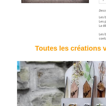
Descr
Les b
Les 
La d
Les 
cont
Toutes les créations v