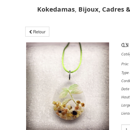
Kokedamas
,
Bijoux, Cadres 
Retour
CL31
Catég
Prix:
Type 
Cord
Date 
Haute
Large
Livra