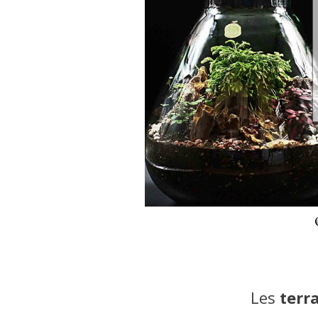
Les
terr