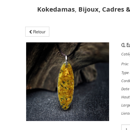
Kokedamas
,
Bijoux, Cadres 
Retour
CL El
Catég
Prix:
Type 
Cord
Date 
Haute
Large
Livra