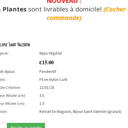
NOUVEAU :
& Plantes
sont livrables à domicile!
(Cocher 
commande)
lipse Saint Valentin
orie:
Bijou Végétal
€15.00
de Bijoux:
Pendentif
ons:
Fil en Nylon Café
De Création:
22/01/25
ur Résine (cm):
3.5
ur Résine (cm):
1.5
ison:
Retrait En Magasin, Bijoux Saint Valentin (gratuit)
Ajouter au panier