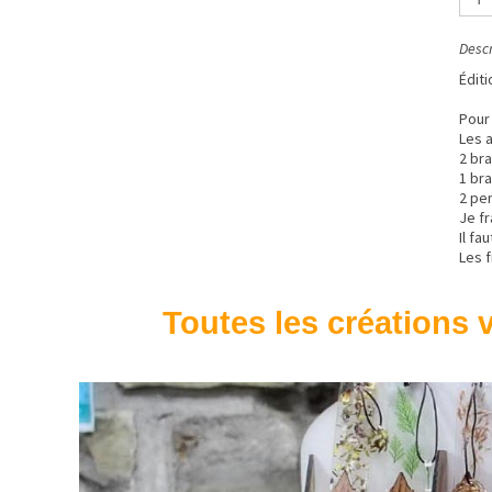
Descr
Éditi
Pour
Les 
2 br
1 bra
2 pe
Je fr
Il fa
Les f
Toutes les créations v