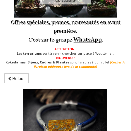
Offres spéciales, promos, nouveautés en avant
première.
WhatsApp
C'est sur le groupe
.
ATTENTION :
Les
terrariums
sont à venir chercher sur place à Woustviller.
NOUVEAU :
Kokedamas
,
Bijoux, Cadres & Plantes
sont livrables à domicile!
(Cocher la
livraison adéquate lors de la commande)
Retour