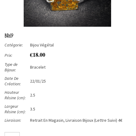
BR69
Catégorie:
Bijou Végétal
€18.00
Prix:
Type de
Bracelet
Bijoux:
Date De
22/01/25
Création:
Hauteur
2.5
Résine (cm):
Largeur
3.5
Résine (cm):
Livraison:
Retrait En Magasin, Livraison Bijoux (Lettre Suivi) 4€