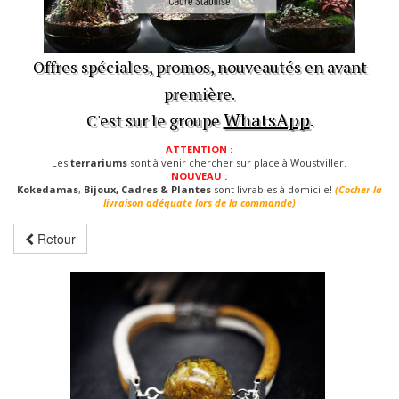
Offres spéciales, promos, nouveautés en avant
première.
WhatsApp
C'est sur le groupe
.
ATTENTION :
Les
terrariums
sont à venir chercher sur place à Woustviller.
NOUVEAU :
Kokedamas
,
Bijoux, Cadres & Plantes
sont livrables à domicile!
(Cocher la
livraison adéquate lors de la commande)
Retour