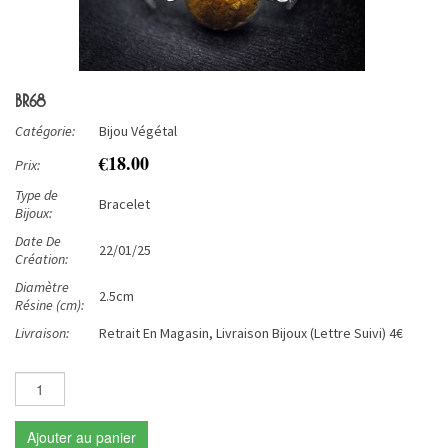
BR68
Catégorie:
Bijou Végétal
€18.00
Prix:
Type de
Bracelet
Bijoux:
Date De
22/01/25
Création:
Diamètre
2.5cm
Résine (cm):
Livraison:
Retrait En Magasin, Livraison Bijoux (Lettre Suivi) 4€
Ajouter au panier