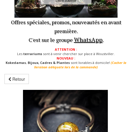
Offres spéciales, promos, nouveautés en avant
première.
WhatsApp
C'est sur le groupe
.
ATTENTION :
Les
terrariums
sont à venir chercher sur place à Woustviller.
NOUVEAU :
Kokedamas
,
Bijoux, Cadres & Plantes
sont livrables à domicile!
(Cocher la
livraison adéquate lors de la commande)
Retour