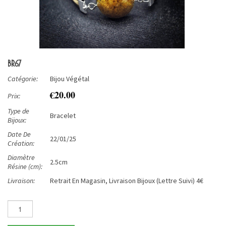
BR67
Catégorie:
Bijou Végétal
€20.00
Prix:
Type de
Bracelet
Bijoux:
Date De
22/01/25
Création:
Diamètre
2.5cm
Résine (cm):
Livraison:
Retrait En Magasin, Livraison Bijoux (Lettre Suivi) 4€