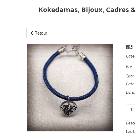
Kokedamas
,
Bijoux, Cadres 
Retour
BR31
Catég
Prix:
Type 
Date 
Livra
Descr
Les b