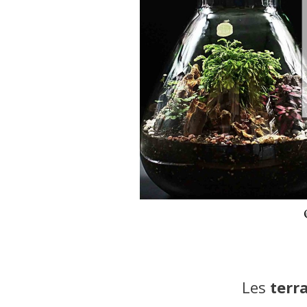
Les
terr