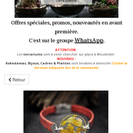
Offres spéciales, promos, nouveautés en avant
première.
WhatsApp
C'est sur le groupe
.
ATTENTION :
Les
terrariums
sont à venir chercher sur place à Woustviller.
NOUVEAU :
Kokedamas
,
Bijoux, Cadres & Plantes
sont livrables à domicile!
(Cocher la
livraison adéquate lors de la commande)
Retour