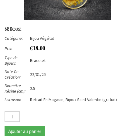
BR Rouge
Catégorie:
Bijou Végétal
€18.00
Prix:
Type de
Bracelet
Bijoux:
Date De
22/01/25
Création:
Diamètre
2.5
Résine (cm):
Livraison:
Retrait En Magasin, Bijoux Saint Valentin (gratuit)
Ajouter au panier