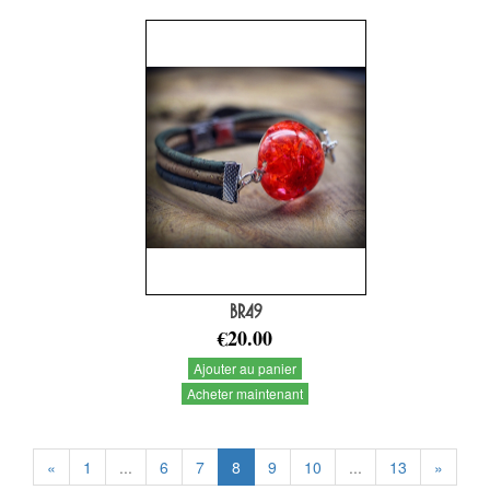
BR49
€20.00
Ajouter au panier
Acheter maintenant
«
1
...
6
7
8
9
10
...
13
»