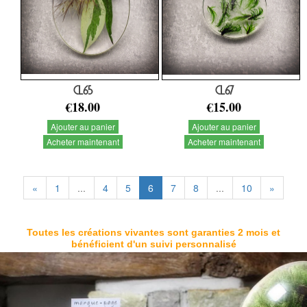
CL65
CL67
€18.00
€15.00
Ajouter au panier
Ajouter au panier
Acheter maintenant
Acheter maintenant
«
1
...
4
5
6
7
8
...
10
»
Toutes les créations vivantes sont garanties 2 mois et
bénéficient d'un suivi personnalisé