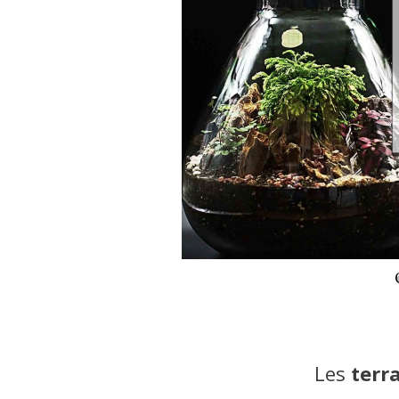
Les
terr