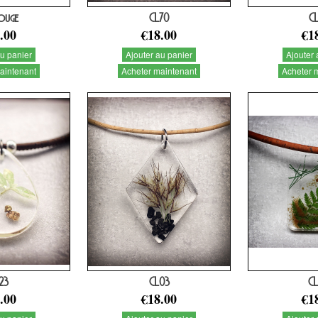
ouge
CL70
C
.00
€18.00
€1
au panier
Ajouter au panier
Ajouter 
aintenant
Acheter maintenant
Acheter 
23
CL03
C
.00
€18.00
€1