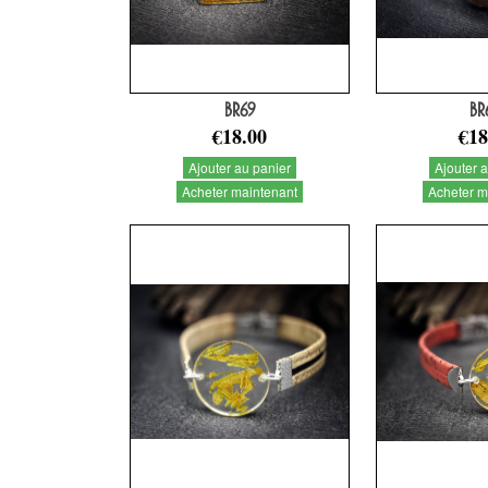
BR69
BR
€18.00
€18
Ajouter au panier
Ajouter 
Acheter maintenant
Acheter m