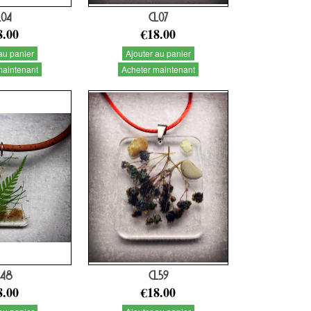
L04
CL07
8.00
€18.00
au panier
Ajouter au panier
maintenant
Acheter maintenant
L48
CL59
8.00
€18.00