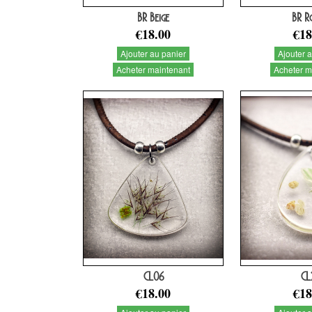
BR Beige
BR R
€18.00
€18
Ajouter au panier
Ajouter 
Acheter maintenant
Acheter m
CL06
CL
€18.00
€18