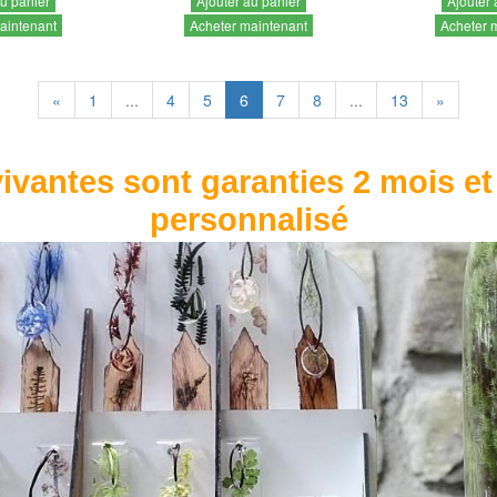
au panier
Ajouter au panier
Ajouter 
aintenant
Acheter maintenant
Acheter 
«
1
...
4
5
6
7
8
...
13
»
ivantes sont garanties 2 mois et
personnalisé