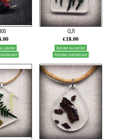
100
CL71
8.00
€18.00
au panier
Ajouter au panier
maintenant
Acheter maintenant