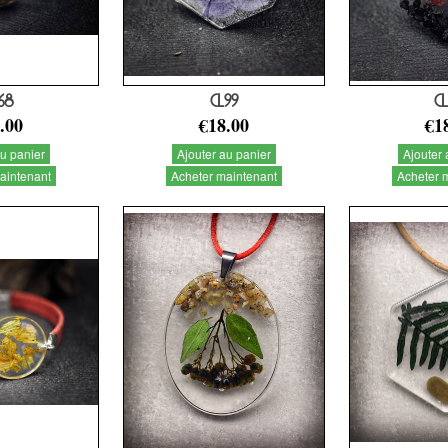
68
CL99
CL
.00
€18.00
€1
au panier
Ajouter au panier
Ajouter 
aintenant
Acheter maintenant
Acheter 