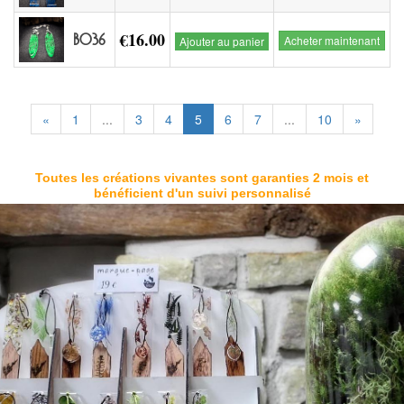
€16.00
BO36
Acheter maintenant
Ajouter au panier
«
1
...
3
4
5
6
7
...
10
»
Toutes les créations vivantes sont garanties 2 mois et
bénéficient d'un suivi personnalisé