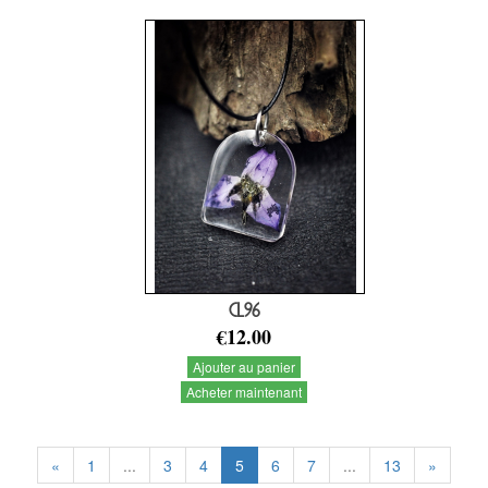
CL96
€12.00
Ajouter au panier
Acheter maintenant
«
1
...
3
4
5
6
7
...
13
»