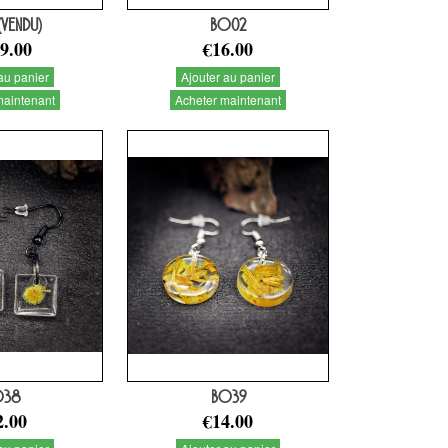
 (VENDU)
BO02
9.00
€16.00
au panier
Ajouter au panier
maintenant
Acheter maintenant
O38
BO39
2.00
€14.00