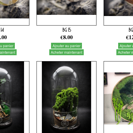
 14
BG 15
BG
.00
€8.00
€1
au panier
Ajouter au panier
Ajouter 
aintenant
Acheter maintenant
Acheter 