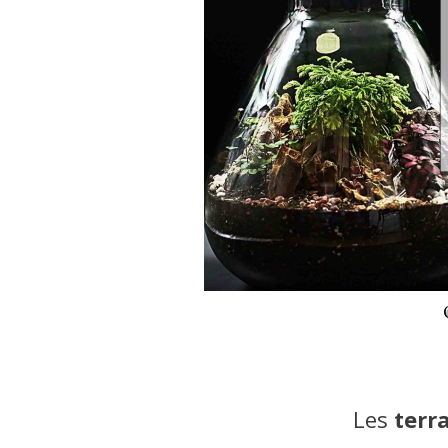
Les
terr