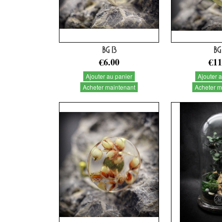
BG 13
BG
€6.00
€11
Ajouter au panier
Ajouter 
Acheter maintenant
Acheter m