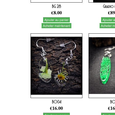
BG 28
Gradio 
€8.00
€89
Ajouter au panier
Ajouter 
Acheter maintenant
Acheter m
BO04
BO
€16.00
€16