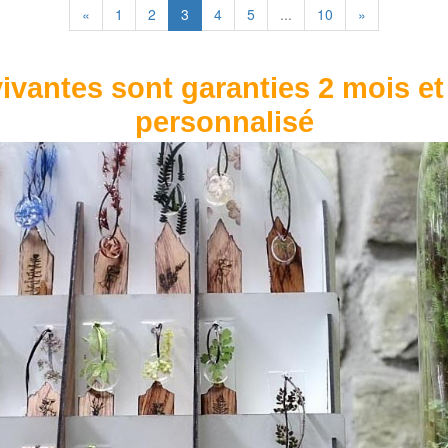
«
1
2
3
4
5
...
10
»
ivantes sont garanties 2 mois et
personnalisé