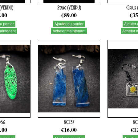
(VENDU)
Stang (VENDU)
Cirius
.00
€89.00
€35
au panier
Ajouter au panier
Ajouter 
aintenant
Acheter maintenant
Acheter 
36
BO37
B
.00
€16.00
€1