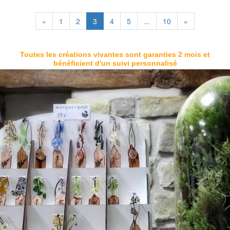
«
1
2
3
4
5
...
10
»
Toutes les créations vivantes sont garanties 2 mois et
bénéficient d'un suivi personnalisé