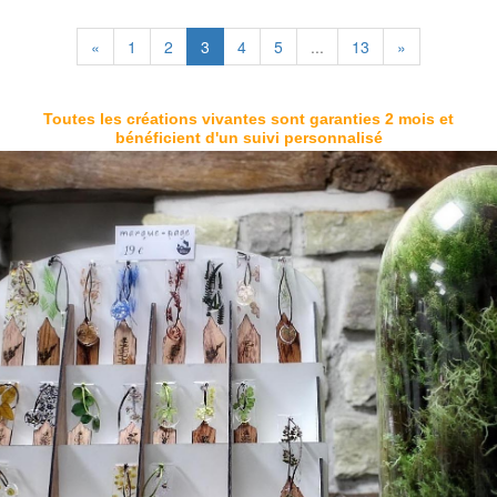
«
1
2
3
4
5
...
13
»
Toutes les créations vivantes sont garanties 2 mois et
bénéficient d'un suivi personnalisé