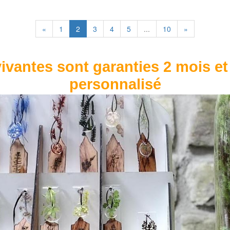
«
1
2
3
4
5
...
10
»
ivantes sont garanties 2 mois et
personnalisé