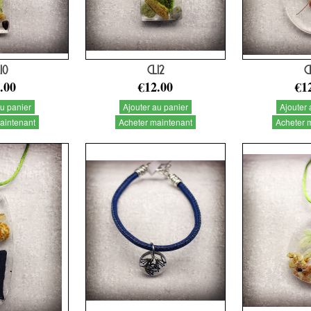
10
CL12
C
.00
€12.00
€1
au panier
Ajouter au panier
Ajouter 
aintenant
Acheter maintenant
Acheter 