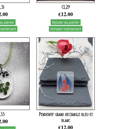
L31
CL29
2.00
€12.00
au panier
Ajouter au panier
maintenant
Acheter maintenant
L33
Pendentif grand rectangle bleu et
2.00
blanc
€12.00