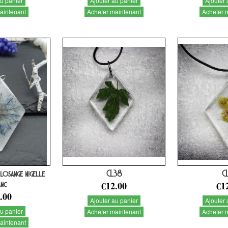
au panier
Ajouter au panier
Ajouter 
aintenant
Acheter maintenant
Acheter 
 losange nigelle
CL38
C
anc
€12.00
€1
.00
Ajouter au panier
Ajouter 
au panier
Acheter maintenant
Acheter 
aintenant