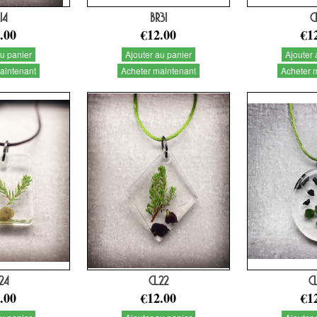
14
BR31
C
.00
€12.00
€1
au panier
Ajouter au panier
Ajouter 
aintenant
Acheter maintenant
Acheter 
24
CL22
C
.00
€12.00
€1