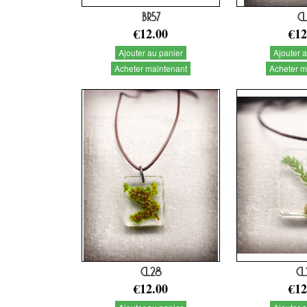
BR57
CL
€12.00
€12
Ajouter au panier
Ajouter 
Acheter maintenant
Acheter m
CL28
CL
€12.00
€12