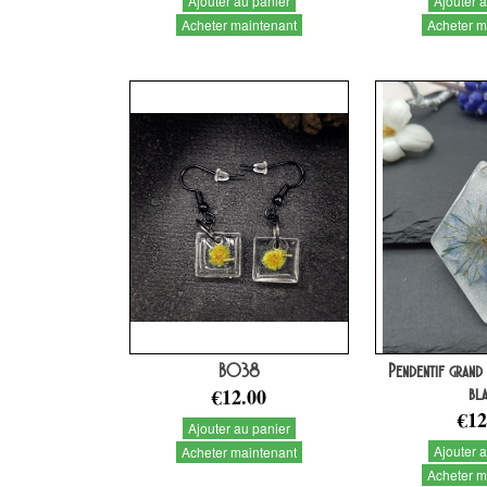
Ajouter au panier
Ajouter 
Acheter maintenant
Acheter m
BO38
Pendentif grand
€12.00
bl
€12
Ajouter au panier
Ajouter 
Acheter maintenant
Acheter m