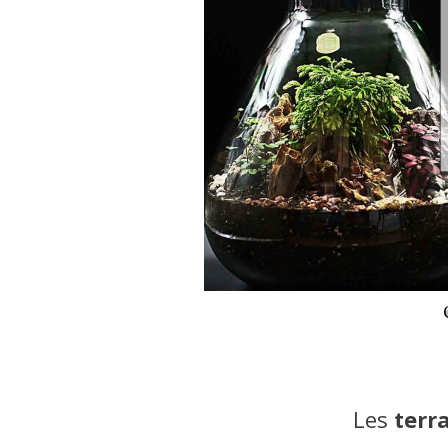
Les
terr