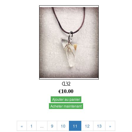
CL32
€10.00
Ajouter au panier
Acheter maintenant
«
1
...
9
10
11
12
13
»