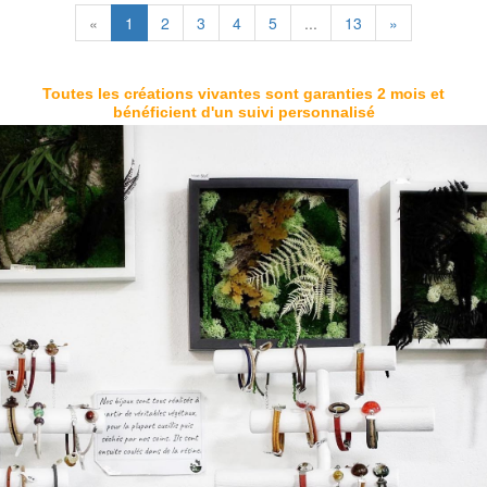
«
1
2
3
4
5
...
13
»
Toutes les créations vivantes sont garanties 2 mois et
bénéficient d'un suivi personnalisé