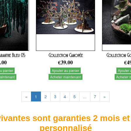
anthe Bleu 05
Collection Canopée
Collection Go
.00
€39.00
€4
au panier
Ajouter au panier
Ajouter 
aintenant
Acheter maintenant
Acheter 
«
1
2
3
4
5
...
7
»
ivantes sont garanties 2 mois et
personnalisé