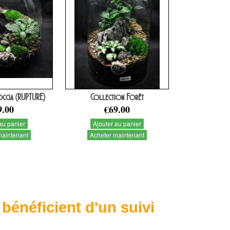
ccia (RUPTURE)
Collection Forêt
9.00
€69.00
au panier
Ajouter au panier
maintenant
Acheter maintenant
 bénéficient d'un suivi