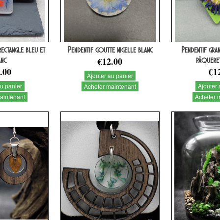
rectangle bleu et
Pendentif goutte nigelle blanc
Pendentif gra
anc
€12.00
pâquere
.00
€1
Ajouter au panier
au panier
Ajouter 
Acheter maintenant
aintenant
Acheter 