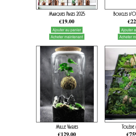
Marques Pages 2025
Boucles d'O
€19.00
€22
Ajouter au panier
Ajouter 
Acheter maintenant
Acheter m
Mille Vagues
Tolède 
€129.00
€75