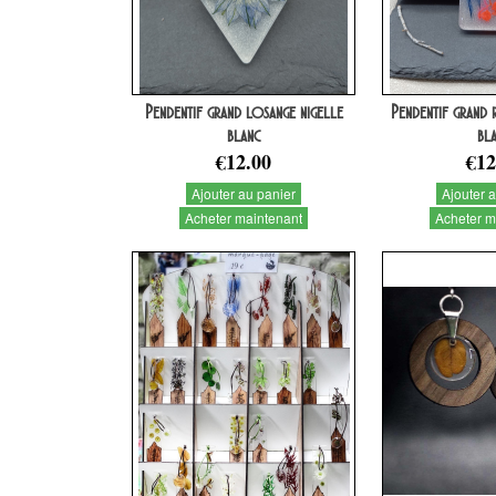
Pendentif grand losange nigelle
Pendentif grand 
blanc
bl
€12.00
€12
Ajouter au panier
Ajouter 
Acheter maintenant
Acheter m