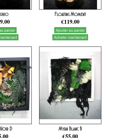
turio
Floating Moment
9.00
€119.00
au panier
Ajouter au panier
maintenant
Acheter maintenant
Noir D
Myan Blanc B
5.00
€55.00