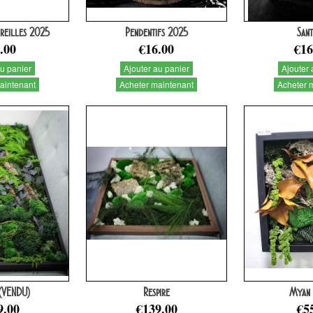
reilles 2025
Pendentifs 2025
San
.00
€16.00
€16
au panier
Ajouter au panier
Ajouter 
aintenant
Acheter maintenant
Acheter 
(VENDU)
Respire
Myan 
9.00
€139.00
€5