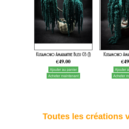
Kusamono Amaranthe Bleu 03 (1)
Kusamono Amar
€49.00
€49
Ajouter au panier
Ajouter 
Acheter maintenant
Acheter m
Toutes les créations v