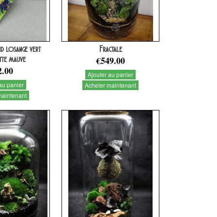
nd losange vert
Fractale
tte mauve
€549.00
2.00
Ajouter au panier
au panier
Acheter maintenant
maintenant