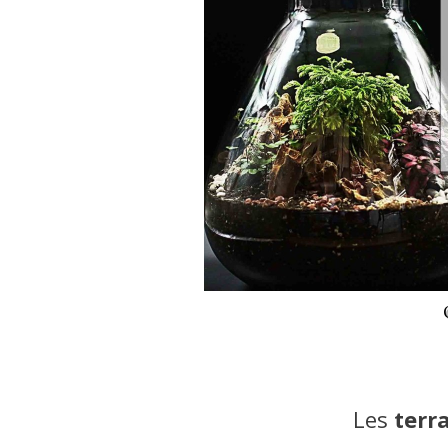
Les
terr