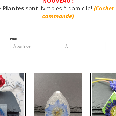
NOUVEAU :
& Plantes
sont livrables à domicile!
(Cocher 
commande)
Prix: