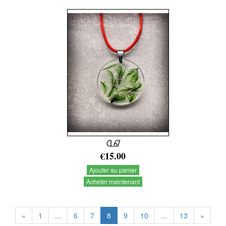
CL67
€15.00
Ajouter au panier
Acheter maintenant
«
1
...
6
7
8
9
10
...
13
»