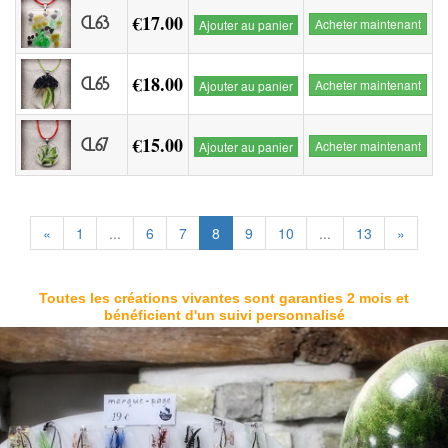
€17.00
CL63
Acheter maintenant
Ajouter au panier
€18.00
CL65
Acheter maintenant
Ajouter au panier
€15.00
CL67
Acheter maintenant
Ajouter au panier
«
1
...
6
7
8
9
10
...
13
»
Toutes les créations vivantes sont garanties 2 mois et
bénéficient d'un suivi personnalisé