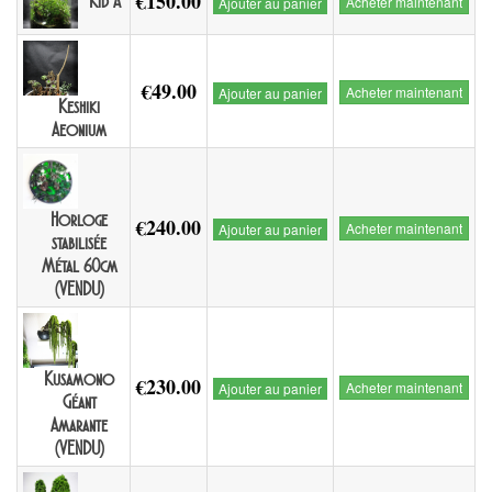
€150.00
Kid A
Acheter maintenant
Ajouter au panier
€49.00
Acheter maintenant
Ajouter au panier
Keshiki
Aeonium
Horloge
€240.00
Acheter maintenant
Ajouter au panier
stabilisée
Métal 60cm
(VENDU)
Kusamono
€230.00
Acheter maintenant
Ajouter au panier
Géant
Amarante
(VENDU)