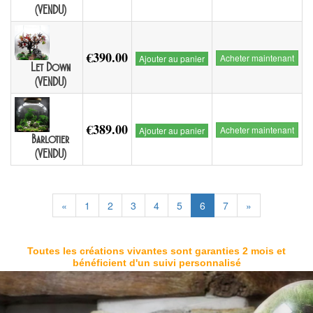
(VENDU)
€390.00
Acheter maintenant
Ajouter au panier
Let Down
(VENDU)
€389.00
Acheter maintenant
Ajouter au panier
Barlotier
(VENDU)
«
1
2
3
4
5
6
7
»
Toutes les créations vivantes sont garanties 2 mois et
bénéficient d'un suivi personnalisé