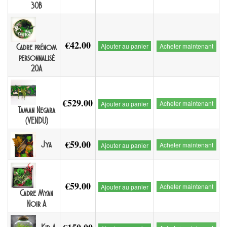
30B
€42.00
Ajouter au panier
Acheter maintenant
Cadre prénom
personnalisé
20A
€529.00
Acheter maintenant
Ajouter au panier
Taman Negara
(VENDU)
€59.00
Jya
Acheter maintenant
Ajouter au panier
€59.00
Acheter maintenant
Ajouter au panier
Cadre Myan
Noir A