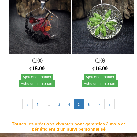
CL100
CL103
€18.00
€16.00
Ajouter au panier
Ajouter au panier
Acheter maintenant
Acheter maintenant
«
1
...
3
4
5
6
7
»
Toutes les créations vivantes sont garanties 2 mois et
bénéficient d'un suivi personnalisé