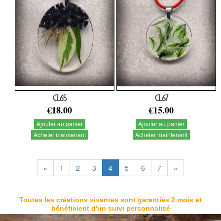
CL65
CL67
€18.00
€15.00
Ajouter au panier
Ajouter au panier
Acheter maintenant
Acheter maintenant
«
1
2
3
4
5
6
7
»
Toutes les créations vivantes sont garanties 2 mois et
bénéficient d'un suivi personnalisé