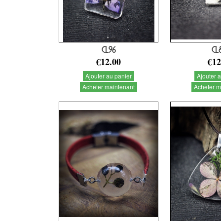
CL96
CL
€12.00
€12
Ajouter au panier
Ajouter 
Acheter maintenant
Acheter m