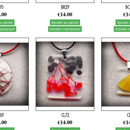
93
BR29
B
.00
€14.00
€1
au panier
Ajouter au panier
Ajouter 
aintenant
Acheter maintenant
Acheter 
69
CL72
C
.00
€14.00
€1