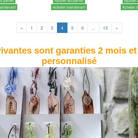
au panier
Ajouter au panier
Ajouter 
aintenant
Acheter maintenant
Acheter 
«
1
2
3
4
5
6
...
13
»
ivantes sont garanties 2 mois et
personnalisé