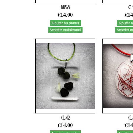
BR58
CL
€14.00
€14
Ajouter au panier
Ajouter 
Acheter maintenant
Acheter m
CL42
CL
€14.00
€14