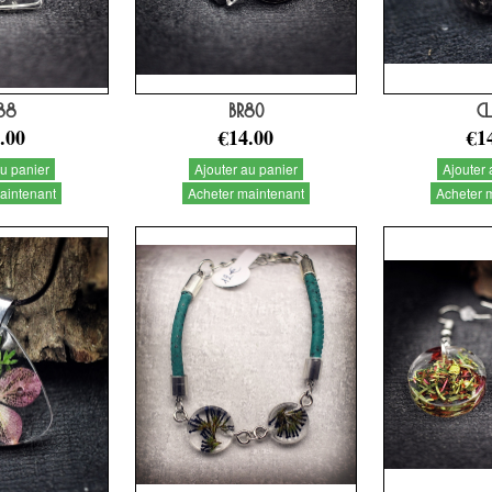
88
BR80
CL
.00
€14.00
€1
au panier
Ajouter au panier
Ajouter 
aintenant
Acheter maintenant
Acheter 