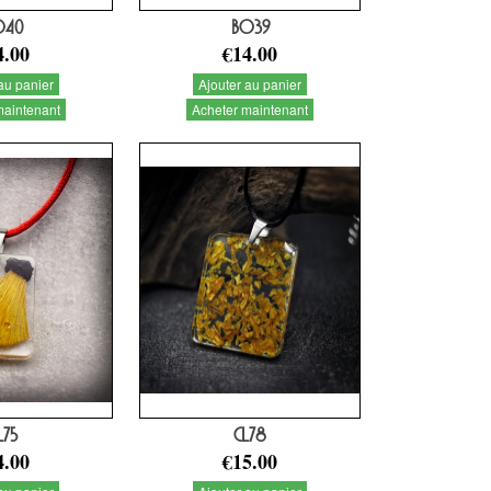
O40
BO39
4.00
€14.00
au panier
Ajouter au panier
maintenant
Acheter maintenant
L75
CL78
4.00
€15.00