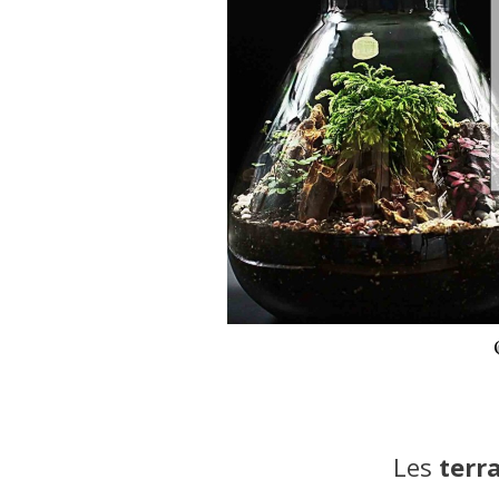
Les
terr