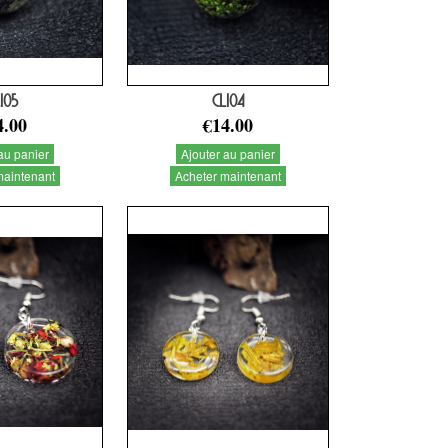
105
CL104
4.00
€14.00
au panier
Ajouter au panier
maintenant
Acheter maintenant