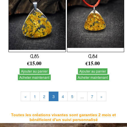
CL85
CL84
€15.00
€15.00
Ajouter au panier
Ajouter au panier
Acheter maintenant
Acheter maintenant
«
1
2
3
4
5
...
7
»
Toutes les créations vivantes sont garanties 2 mois et
bénéficient d'un suivi personnalisé