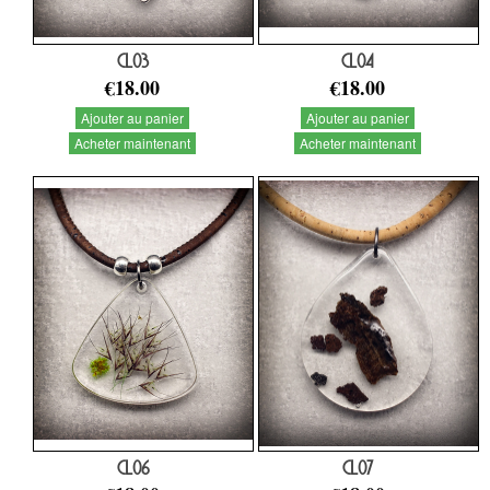
CL03
CL04
€18.00
€18.00
Ajouter au panier
Ajouter au panier
Acheter maintenant
Acheter maintenant
CL06
CL07