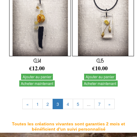
CL14
CL15
€12.00
€10.00
Ajouter au panier
Ajouter au panier
Acheter maintenant
Acheter maintenant
«
1
2
3
4
5
...
7
»
Toutes les créations vivantes sont garanties 2 mois et
bénéficient d'un suivi personnalisé