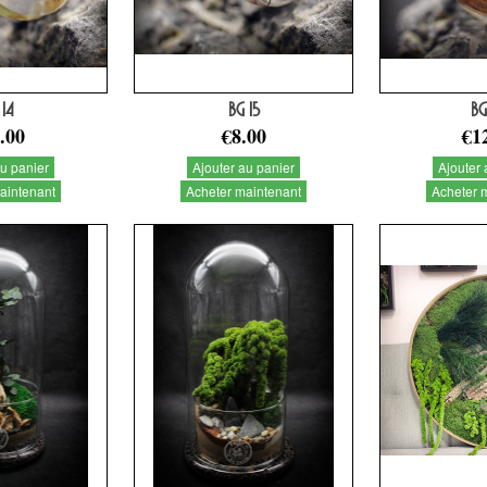
 14
BG 15
BG
.00
€8.00
€1
au panier
Ajouter au panier
Ajouter 
aintenant
Acheter maintenant
Acheter 