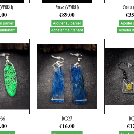
(VENDU)
Stang (VENDU)
Cirius
.00
€89.00
€35
au panier
Ajouter au panier
Ajouter 
aintenant
Acheter maintenant
Acheter 
36
BO37
B
.00
€16.00
€1