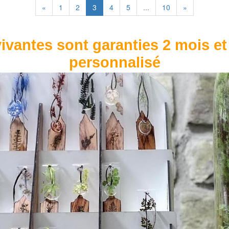
«
1
2
3
4
5
...
10
»
ivantes sont garanties 2 mois et
personnalisé