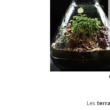
Les
terr