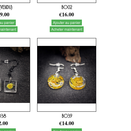
 (VENDU)
BO02
9.00
€16.00
au panier
Ajouter au panier
maintenant
Acheter maintenant
O38
BO39
2.00
€14.00