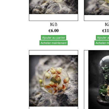
BG 13
BG
€6.00
€11
Ajouter au panier
Ajouter 
Acheter maintenant
Acheter m