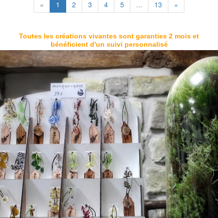
«
1
2
3
4
5
...
13
»
Toutes les créations vivantes sont garanties 2 mois et
bénéficient d'un suivi personnalisé