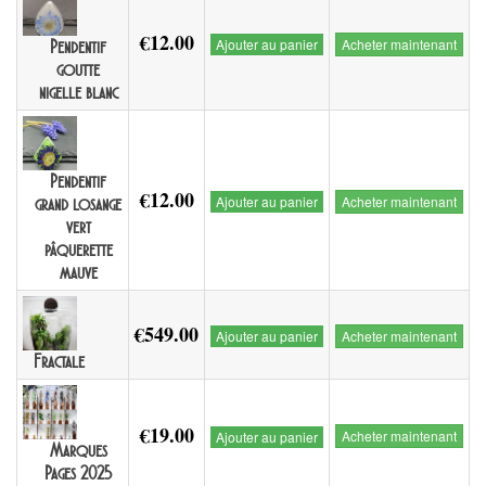
€12.00
Ajouter au panier
Acheter maintenant
Pendentif
goutte
nigelle blanc
Pendentif
€12.00
Ajouter au panier
Acheter maintenant
grand losange
vert
pâquerette
mauve
€549.00
Ajouter au panier
Acheter maintenant
Fractale
€19.00
Acheter maintenant
Ajouter au panier
Marques
Pages 2025