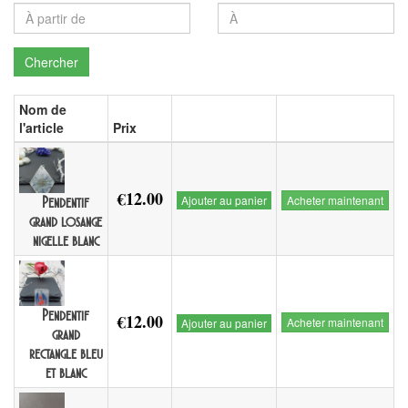
Chercher
Nom de
l'article
Prix
€12.00
Ajouter au panier
Acheter maintenant
Pendentif
grand losange
nigelle blanc
Pendentif
€12.00
Acheter maintenant
Ajouter au panier
grand
rectangle bleu
et blanc