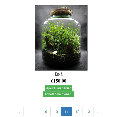
Kid A
€150.00
Ajouter au panier
Acheter maintenant
«
1
...
9
10
11
12
13
»