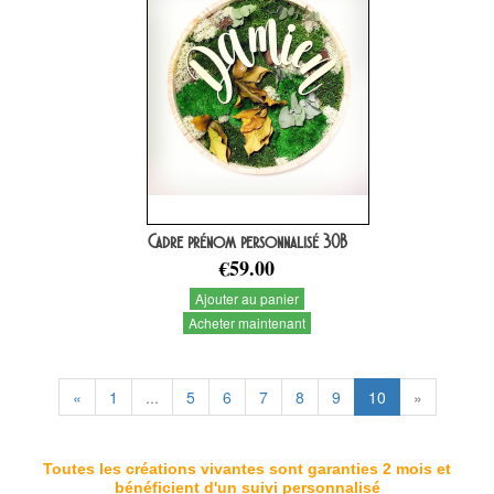
Cadre prénom personnalisé 30B
€59.00
Ajouter au panier
Acheter maintenant
«
1
...
5
6
7
8
9
10
»
Toutes les créations vivantes sont garanties 2 mois et
bénéficient d'un suivi personnalisé