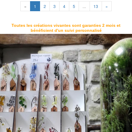
«
1
2
3
4
5
...
13
»
Toutes les créations vivantes sont garanties 2 mois et
bénéficient d'un suivi personnalisé